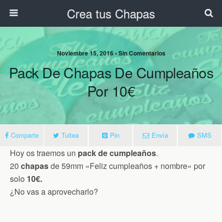
Crea tus Chapas
Noviembre 15, 2016 • Sin Comentarios
Pack De Chapas De Cumpleaños
Por 10€
Comparte
Tuitea
Pin
Envía
SMS
Hoy os traemos un
pack de cumpleaños
.
20
chapas
de 59mm «Feliz cumpleaños + nombre» por
solo
10€.
¿No vas a aprovecharlo?