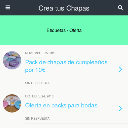
Crea tus Chapas
Etiquetas › Oferta
NOVIEMBRE 15, 2016
Pack de chapas de cumpleaños
por 10€
SIN RESPUESTA
OCTUBRE 24, 2016
Oferta en packs para bodas
SIN RESPUESTA