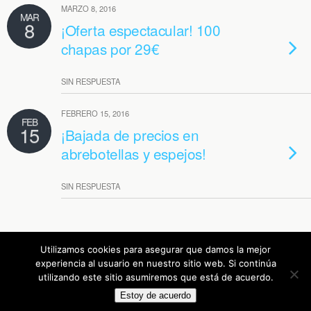
MARZO 8, 2016
MAR
8
¡Oferta espectacular! 100
chapas por 29€
SIN RESPUESTA
FEBRERO 15, 2016
FEB
15
¡Bajada de precios en
abrebotellas y espejos!
SIN RESPUESTA
Volver arriba
Utilizamos cookies para asegurar que damos la mejor
experiencia al usuario en nuestro sitio web. Si continúa
Móvil
Escritorio
utilizando este sitio asumiremos que está de acuerdo.
Estoy de acuerdo