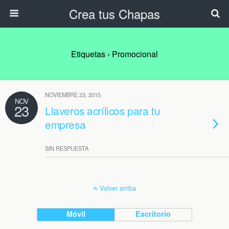
Crea tus Chapas
Etiquetas › Promocional
NOVIEMBRE 23, 2015
NOV
23
Llaveros acrílicos para tu
empresa
SIN RESPUESTA
Volver arriba
Móvil
Escritorio