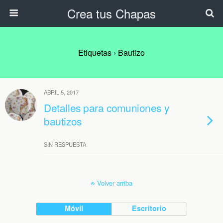
Crea tus Chapas
Etiquetas › Bautizo
ABRIL 5, 2017
Detalles para comuniones y
bautizos
SIN RESPUESTA
Volver arriba
Móvil
Escritorio